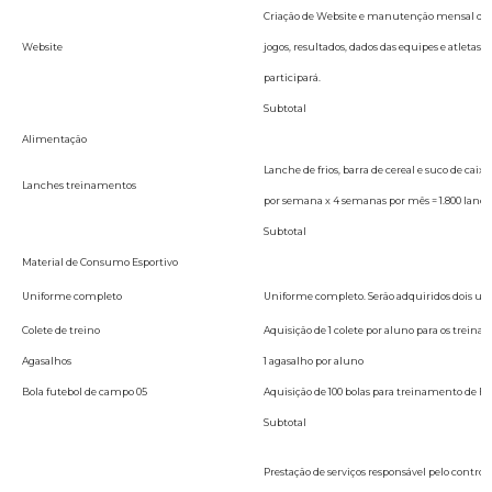
Criação de Website e manutenção mensal do 
Website
jogos, resultados, dados das equipes e atletas
participará.
Subtotal
Alimentação
Lanche de frios, barra de cereal e suco de caix
Lanches treinamentos
por semana x 4 semanas por mês = 1.800 lanch
Subtotal
Material de Consumo Esportivo
Uniforme completo
Uniforme completo. Serão adquiridos dois un
Colete de treino
Aquisição de 1 colete por aluno para os trein
Agasalhos
1 agasalho por aluno
Bola futebol de campo 05
Aquisição de 100 bolas para treinamento de 
Subtotal
Prestação de serviços responsável pelo control