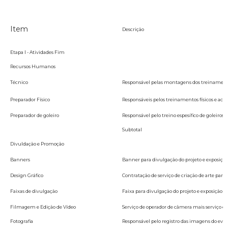
Item
Descrição
Etapa I - Atividades Fim
Recursos Humanos
Técnico
Responsável pelas montagens dos treinament
Preparador Físico
Responsáveis pelos treinamentos físicos e ac
Preparador de goleiro
Responsável pelo treino espesífico de goleiros
Subtotal
Divuldação e Promoção
Banners
Banner para divulgação do projeto e exposição
Design Gráfico
Contratação de serviço de criação de arte para
Faixas de divulgação
Faixa para divulgação do projeto e exposição d
Filmagem e Edição de Vídeo
Serviço de operador de câmera mais serviço de 
Fotografia
Responsável pelo registro das imagens do even