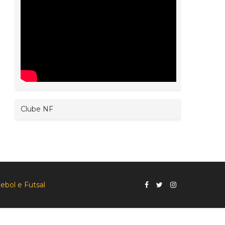
Clube NF
ebol e Futsal