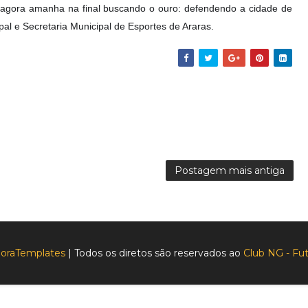
 agora amanha na final buscando o ouro: defendendo a cidade de
l e Secretaria Municipal de Esportes de Araras.
Postagem mais antiga
oraTemplates
| Todos os diretos são reservados ao
Club NG - Fut