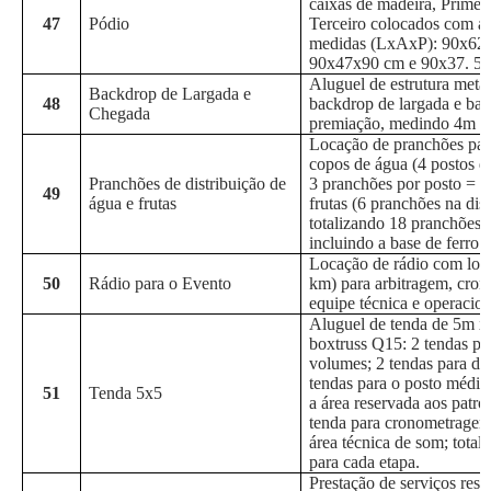
caixas de madeira, Primei
47
Pódio
Terceiro colocados com as
medidas (LxAxP): 90x62
90x47x90 cm e 90x37. 5x
Aluguel de estrutura metál
Backdrop de Largada e
48
backdrop de largada e ba
Chegada
premiação, medindo 4m 
Locação de pranchões par
copos de água (4 postos d
Pranchões de distribuição de
3 pranchões por posto = 1
49
água e frutas
frutas (6 pranchões na dis
totalizando 18 pranchões p
incluindo a base de ferro.
Locação de rádio com lon
50
Rádio para o Evento
km) para arbitragem, cro
equipe técnica e operacio
Aluguel de tenda de 5m x
boxtruss Q15: 2 tendas pa
volumes; 2 tendas para dis
tendas para o posto médic
51
Tenda 5x5
a área reservada aos patro
tenda para cronometragem;
área técnica de som; total
para cada etapa.
Prestação de serviços res