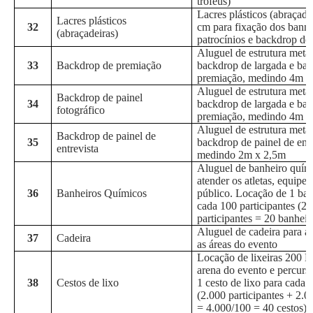
troféus)
Lacres plásticos (abraçade
Lacres plásticos
32
cm para fixação dos banne
(abraçadeiras)
patrocínios e backdrop de
Aluguel de estrutura metál
33
Backdrop de premiação
backdrop de largada e ba
premiação, medindo 4m 
Aluguel de estrutura metál
Backdrop de painel
34
backdrop de largada e ba
fotográfico
premiação, medindo 4m 
Aluguel de estrutura metál
Backdrop de painel de
35
backdrop de painel de entr
entrevista
medindo 2m x 2,5m
Aluguel de banheiro quím
atender os atletas, equipe 
36
Banheiros Químicos
público. Locação de 1 ban
cada 100 participantes (2
participantes = 20 banheir
Aluguel de cadeira para at
37
Cadeira
as áreas do evento
Locação de lixeiras 200 L
arena do evento e percurs
38
Cestos de lixo
1 cesto de lixo para cada 
(2.000 participantes + 2.0
= 4.000/100 = 40 cestos)