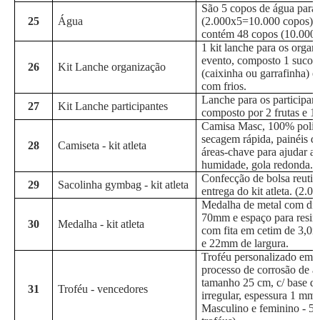
São 5 copos de água para 
25
Água
(2.000x5=10.000 copos). 
contém 48 copos (10.000
1 kit lanche para os organ
evento, composto 1 suco 
26
Kit Lanche organização
(caixinha ou garrafinha) e
com frios.
Lanche para os participan
27
Kit Lanche participantes
composto por 2 frutas e 1 
Camisa Masc, 100% poliést
secagem rápida, painéis 
28
Camiseta - kit atleta
áreas-chave para ajudar a 
humidade, gola redonda.
Confecção de bolsa reutili
29
Sacolinha gymbag - kit atleta
entrega do kit atleta. (2.00
Medalha de metal com diâ
70mm e espaço para resi
30
Medalha - kit atleta
com fita em cetim de 3,0
e 22mm de largura.
Troféu personalizado em a
processo de corrosão de al
tamanho 25 cm, c/ base de
31
Troféu - vencedores
irregular, espessura 1 mm (
Masculino e feminino - 5k