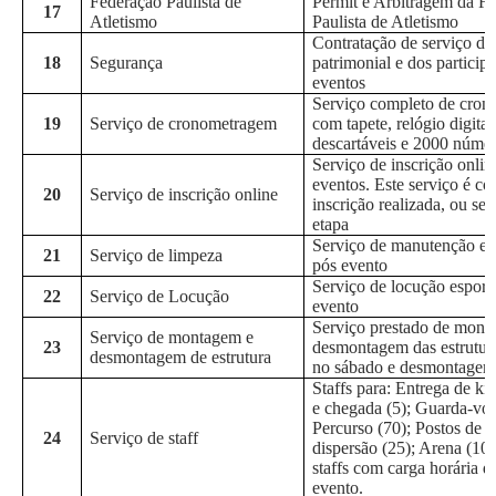
Federação Paulista de
Permit e Arbitragem da F
17
Atletismo
Paulista de Atletismo
Contratação de serviço de
18
Segurança
patrimonial e dos particip
eventos
Serviço completo de cro
19
Serviço de cronometragem
com tapete, relógio digita
descartáveis e 2000 númer
Serviço de inscrição onlin
eventos. Este serviço é c
20
Serviço de inscrição online
inscrição realizada, ou sej
etapa
Serviço de manutenção e 
21
Serviço de limpeza
pós evento
Serviço de locução esport
22
Serviço de Locução
evento
Serviço prestado de mont
Serviço de montagem e
23
desmontagem das estrutu
desmontagem de estrutura
no sábado e desmontagem
Staffs para: Entrega de ki
e chegada (5); Guarda-vol
Percurso (70); Postos de h
24
Serviço de staff
dispersão (25); Arena (10)
staffs com carga horária d
evento.