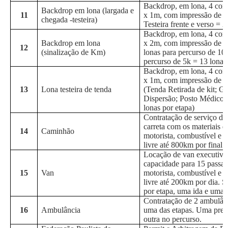
Backdrop, em lona, 4 cor
Backdrop em lona (largada e
11
x 1m, com impressão de l
chegada -testeira)
Testeira frente e verso = 2
Backdrop, em lona, 4 cor
Backdrop em lona
x 2m, com impressão de l
12
(sinalização de Km)
lonas para percurso de 10
percurso de 5k = 13 lonas
Backdrop, em lona, 4 cor
x 1m, com impressão de 
13
Lona testeira de tenda
(Tenda Retirada de kit; G
Dispersão; Posto Médico;
lonas por etapa)
Contratação de serviço de 
carreta com os materiais 
14
Caminhão
motorista, combustível e 
livre até 800km por final 
Locação de van executiva
capacidade para 15 passag
15
Van
motorista, combustível e 
livre até 200km por dia. S
por etapa, uma ida e uma v
Contratação de 2 ambulân
16
Ambulância
uma das etapas. Uma prese
outra no percurso.