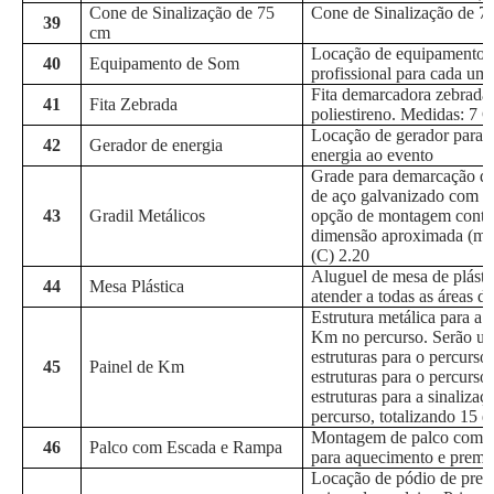
Cone de Sinalização de 75
Cone de Sinalização de 7
39
cm
Locação de equipamento 
40
Equipamento de Som
profissional para cada um
Fita demarcadora zebrada 
41
Fita Zebrada
poliestireno. Medidas: 7
Locação de gerador para 
42
Gerador de energia
energia ao evento
Grade para demarcação de
de aço galvanizado com e
43
Gradil Metálicos
opção de montagem contín
dimensão aproximada (mm
(C) 2.20
Aluguel de mesa de plásti
44
Mesa Plástica
atender a todas as áreas d
Estrutura metálica para a 
Km no percurso. Serão uti
estruturas para o percurs
45
Painel de Km
estruturas para o percurso
estruturas para a sinalizaç
percurso, totalizando 15 es
Montagem de palco com r
46
Palco com Escada e Rampa
para aquecimento e premi
Locação de pódio de prem