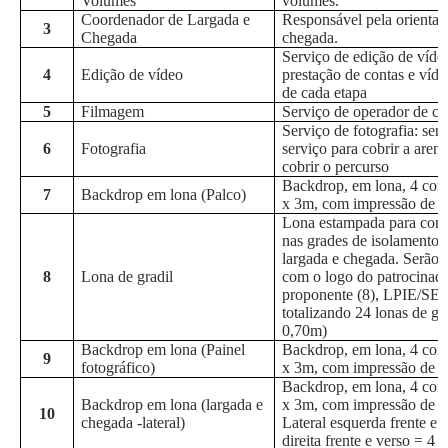
Volumes
volumes.
Coordenador de Largada e
Responsável pela orientaç
3
Chegada
chegada.
Serviço de edição de víde
4
Edição de vídeo
prestação de contas e víde
de cada etapa
5
Filmagem
Serviço de operador de c
Serviço de fotografia: ser
6
Fotografia
serviço para cobrir a arena
cobrir o percurso
Backdrop, em lona, 4 cor
7
Backdrop em lona (Palco)
x 3m, com impressão de 
Lona estampada para comu
nas grades de isolamento 
largada e chegada. Serão u
8
Lona de gradil
com o logo do patrocinado
proponente (8), LPIE/SEL
totalizando 24 lonas de gr
0,70m)
Backdrop em lona (Painel
Backdrop, em lona, 4 cor
9
fotográfico)
x 3m, com impressão de 
Backdrop, em lona, 4 cor
Backdrop em lona (largada e
x 3m, com impressão de l
10
chegada -lateral)
Lateral esquerda frente e v
direita frente e verso = 4 