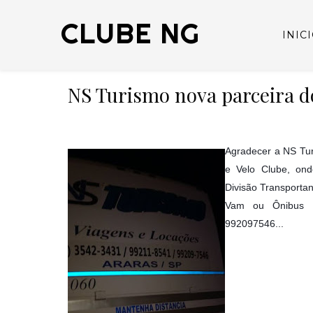
CLUBE NG
INIC
NS Turismo nova parceira d
Agradecer a NS Tur
e Velo Clube, ond
Divisão Transporta
Vam ou Ônibus va
992097546...