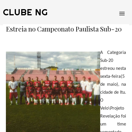
CLUBE NG
Estreia no Campeonato Paulista Sub-20
A Categoria
Sub-20
estreou nesta
sexta-feira(5
de maio), na
cidade de Itu.
O
Velo\Projeto
Revelação foi
um time