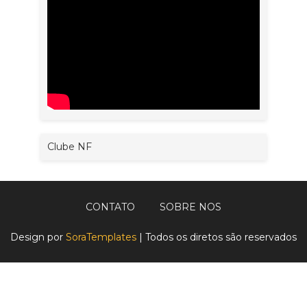
Clube NF
CONTATO
SOBRE NOS
Design por
SoraTemplates
| Todos os diretos são reservados
ao
Club NG - Futebol e Futsal